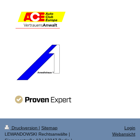
Druckversion
|
Sitemap
Login
LEWANDOWSKI Rechtsanwälte |
Webansicht